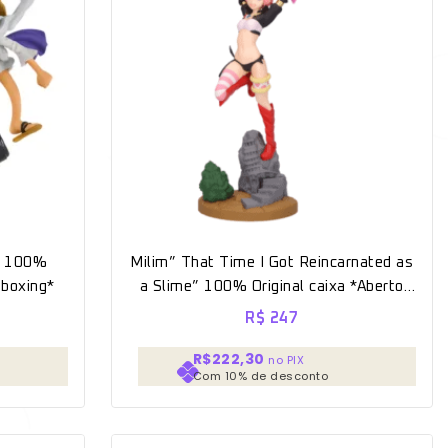
e” 100%
Milim” That Time I Got Reincarnated as
nboxing*
a Slime” 100% Original caixa *Aberto
para unboxing*
R$
247
R$222,30
no PIX
Com 10% de desconto