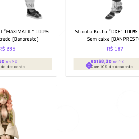
o Ⅰ “MAXIMATIC” 100%
Shinobu Kocho “DXF” 100% O
acrado [Banpresto]
Sem caixa [BANPREST
R$
285
R$
187
50
R$168,30
no PIX
no PIX
 de desconto
Com 10% de desconto