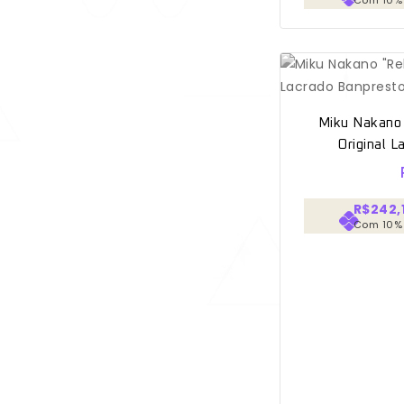
Miku Nakano
Original 
R$242,
Com 10%