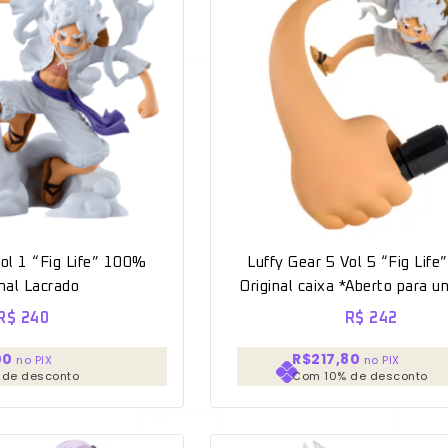
Vol 1 “Fig Life” 100%
Luffy Gear 5 Vol 5 “Fig Lif
inal Lacrado
Original caixa *Aberto para u
R$
240
R$
242
00
R$217,80
no PIX
no PIX
 de desconto
Com 10% de desconto