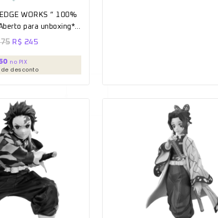
D EDGE WORKS ” 100%
*Aberto para unboxing*
anpresto]
75
R$
245
50
no PIX
 de desconto