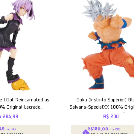
e I Got Reincarnated as
Goku (Instinto Superior) Bl
0% Original Lacrado
Saiyans-SpecialXX 100% Origi
anpresto
*Aberto para unboxing* “Dra
$
284,99
R$
200
Super”
49
R$180,00
no PIX
no PIX
 de desconto
Com 10% de desconto