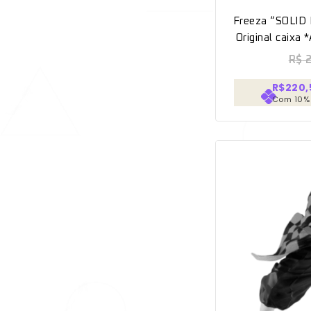
Freeza “SOLI
Original caixa 
[B
R$
2
R$220,
Com 10%