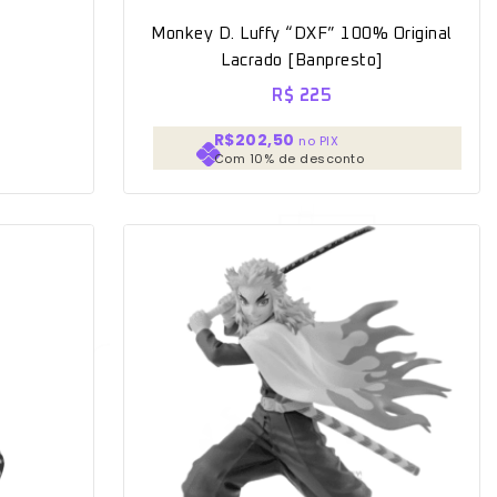
Monkey D. Luffy “DXF” 100% Original
Lacrado [Banpresto]
R$
225
R$202,50
no PIX
Com 10% de desconto