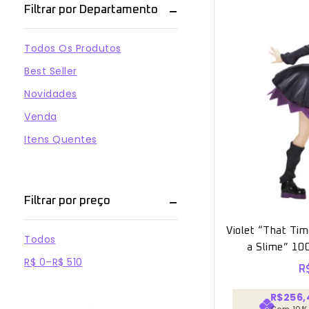
Filtrar por Departamento
Todos Os Produtos
Best Seller
Novidades
Venda
Itens Quentes
Filtrar por preço
Violet “That Tim
Todos
a Slime” 10
R$
0
–
R$
510
B
R
R$256,
Com 10%