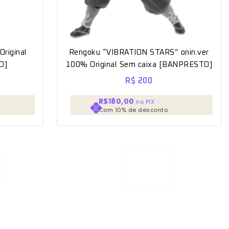
riginal
Rengoku “VIBRATION STARS” onin.ver
O]
100% Original Sem caixa [BANPRESTO]
R$
200
R$180,00
no PIX
Com 10% de desconto