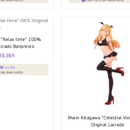
 “Relax time” 100%
Lacrado Banpresto
R$
269
10
no PIX
 de desconto
Marin Kitagawa “Celestial Vi
Original Lacrada