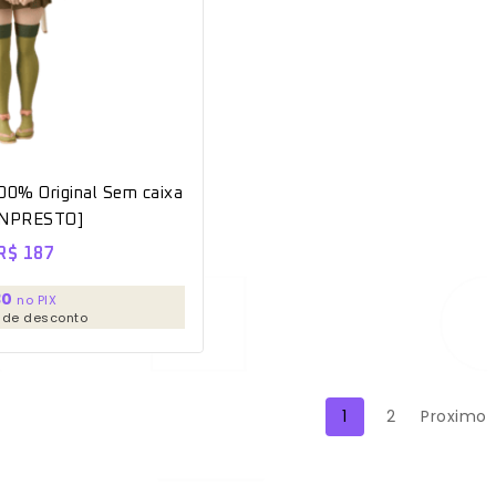
100% Original Sem caixa
NPRESTO]
R$
187
30
no PIX
 de desconto
1
2
Proximo