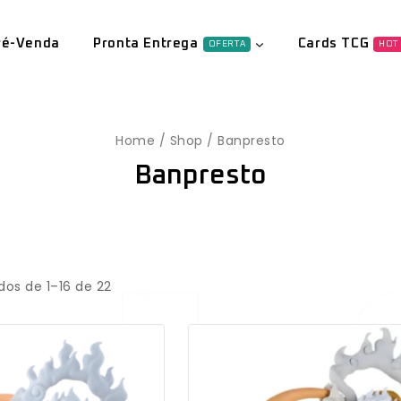
ré-Venda
Pronta Entrega
Cards TCG
OFERTA
HOT
Home
/
Shop
/
Banpresto
Banpresto
dos de 1–
16
de
22