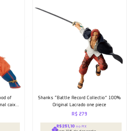
ood of
Shanks “Battle Record Collectio” 100%
nal caixa
Original Lacrado one piece
gon Ball
R$
279
R$251,10
no PIX
Com 10% de desconto