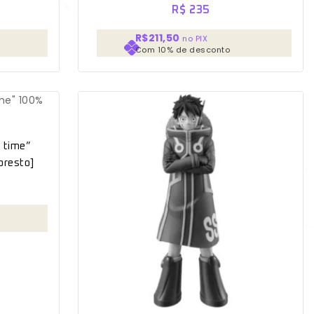
R$
235
R$211,50
no PIX
Com 10% de desconto
 time”
presto]