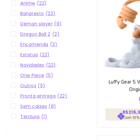
Anime
(22)
Banpresto
(22)
Demon slayer
(9)
Dragon Ball Z
(2)
Encomenda
(3)
Estatua
(22)
Novidades
(22)
One Piece
(5)
Luffy Gear 5 
Outros
(5)
Orig
Pronta entrega
(22)
Sem caixas
(8)
R$216,
TenSura
(1)
Com 10%