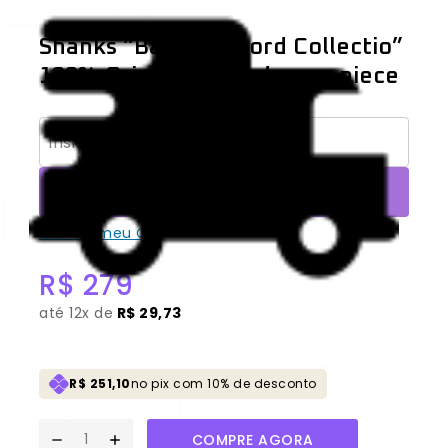
Shanks “Battle Record Collectio”
100% Original Lacrado one piece
CONSULTAR
Não sei meu CEP
R$
279
até
12x de
R$ 29,73
R$ 251,10
no pix com 10% de desconto
COMPRE AGORA