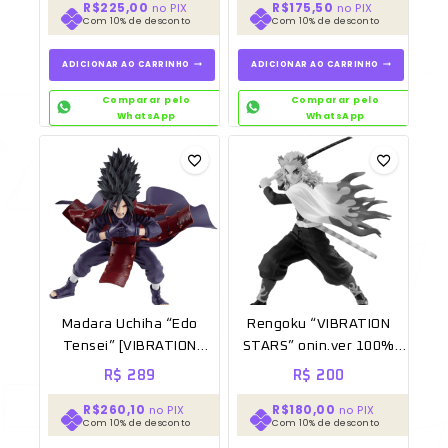
R$225,00
R$175,50
no PIX
no PIX
Com 10% de desconto
Com 10% de desconto
ADICIONAR AO CARRINHO
ADICIONAR AO CARRINHO
Comparar pelo
Comparar pelo
WhatsApp
WhatsApp
Madara Uchiha “Edo
Rengoku “VIBRATION
Tensei” [VIBRATION
STARS” onin.ver 100%
STARS] 100% Original
Original Sem caixa
R$
289
R$
200
Banpresto
[BANPRESTO]
R$260,10
R$180,00
no PIX
no PIX
Com 10% de desconto
Com 10% de desconto