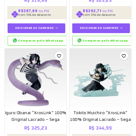
R$
319,99
R$
325,23
R$287,99
R$292,71
no PIX
no PIX
Com 10% de desconto
Com 10% de desconto
ADICIONAR AO CARRINHO
ADICIONAR AO CARRINHO
Comparar pelo WhatsApp
Comparar pelo WhatsApp
Iguro Obanai “XrosLink” 100%
Tokito Muichiro “XrosLink”
Original Lacrado – Sega
100% Original Lacrado – Sega
R$
325,23
R$
344,99