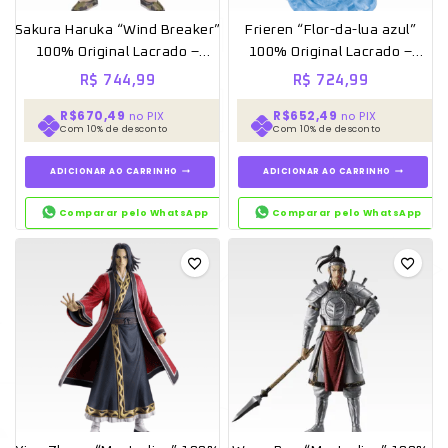
Sakura Haruka “Wind Breaker”
Frieren “Flor-da-lua azul”
100% Original Lacrado –
100% Original Lacrado –
Ichiban kuji
Ichiban kuji
R$
744,99
R$
724,99
R$670,49
R$652,49
no PIX
no PIX
Com 10% de desconto
Com 10% de desconto
ADICIONAR AO CARRINHO
ADICIONAR AO CARRINHO
Comparar pelo WhatsApp
Comparar pelo WhatsApp