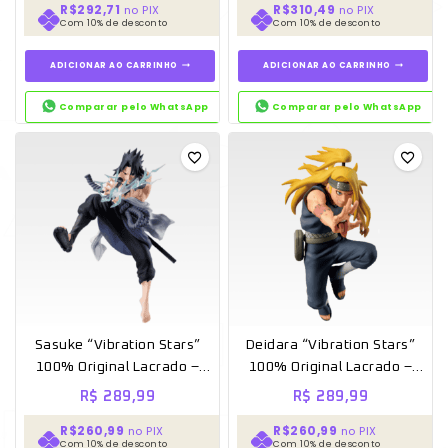
R$292,71
R$310,49
no PIX
no PIX
Com 10% de desconto
Com 10% de desconto
ADICIONAR AO CARRINHO
ADICIONAR AO CARRINHO
Comparar pelo WhatsApp
Comparar pelo WhatsApp
Sasuke “Vibration Stars”
Deidara “Vibration Stars”
100% Original Lacrado –
100% Original Lacrado –
Banpresto
Banpresto
R$
289,99
R$
289,99
R$260,99
R$260,99
no PIX
no PIX
Com 10% de desconto
Com 10% de desconto