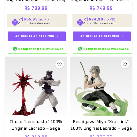
O Futuro de Qin
R$
739,99
R$
749,99
R$665,99
R$674,99
no PIX
no PIX
Com 10% de desconto
Com 10% de desconto
ADICIONAR AO CARRINHO
ADICIONAR AO CARRINHO
Comparar pelo WhatsApp
Comparar pelo WhatsApp
Choso “Luminasta” 100%
Fushigawa Miya “XrosLink”
Original Lacrado – Sega
100% Original Lacrado – Sega