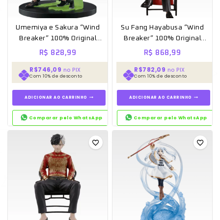
Umemiya e Sakura “Wind
Su Fang Hayabusa “Wind
Breaker” 100% Original
Breaker” 100% Original
Lacrado – Ichiban kuji
Lacrado – Ichiban kuji
R$
828,99
R$
868,99
R$746,09
R$782,09
no PIX
no PIX
Com 10% de desconto
Com 10% de desconto
ADICIONAR AO CARRINHO
ADICIONAR AO CARRINHO
Comparar pelo WhatsApp
Comparar pelo WhatsApp