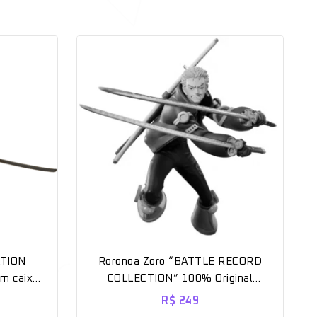
ATION
Roronoa Zoro “BATTLE RECORD
m caixa
COLLECTION” 100% Original
Lacrado [Banpresto]
R$
249