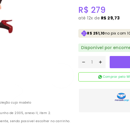
R$
279
até
12x de
R$ 29,73
R$ 251,10
no pix com 1
Disponível por encom
Comprar pelo W
oleção cujo modelo
nho de 2005, anexo II, item 2.
te, sendo possivel escolher no carrinho.