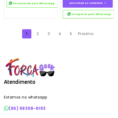
Encomende pelo WhatsApp
ADICIONAR AO CARRINHO
Comparar pelo WhatsApp
1
2
3
4
5
Proximo
Atendimento
Estamos no whatsapp
(65) 99308-6193