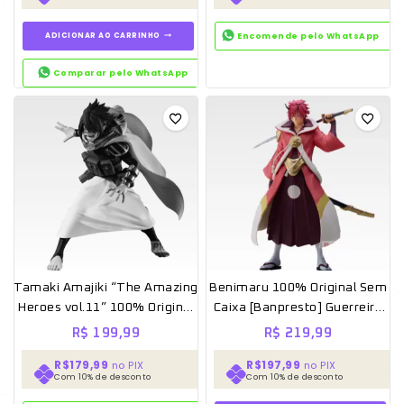
ADICIONAR AO CARRINHO
Encomende pelo WhatsApp
Comparar pelo WhatsApp
Tamaki Amajiki “The Amazing
Benimaru 100% Original Sem
Heroes vol.11” 100% Original
Caixa [Banpresto] Guerreiro
Sem Caixa [Banpresto]
Carmesim
R$
199,99
R$
219,99
R$179,99
R$197,99
no PIX
no PIX
Com 10% de desconto
Com 10% de desconto