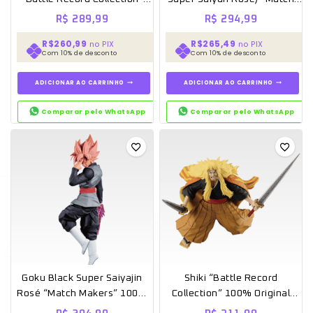
100% Original Lacrado –
Makers” 100% Original
R$
289,99
R$
294,99
Banpresto
Lacrado – Banpresto
R$260,99
R$265,49
no PIX
no PIX
Com 10% de desconto
Com 10% de desconto
ADICIONAR AO CARRINHO
ADICIONAR AO CARRINHO
Comparar pelo WhatsApp
Comparar pelo WhatsApp
Goku Black Super Saiyajin
Shiki “Battle Record
Rosé “Match Makers” 100%
Collection” 100% Original
Original Lacrado – Banpresto
Lacrado