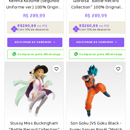
Kenma Kozume (Segundo
Gloriosa “Battle Record
Uniforme ver.) 100% Original
Collection” 100% Original
Lacrado – Banpresto
Lacrado – Banpresto
R$
289,99
R$
289,99
R$260,99
R$260,99
no PIX
no PIX
Com 10% de desconto
Com 10% de desconto
ADICIONAR AO CARRINHO
ADICIONAR AO CARRINHO
Comparar pelo WhatsApp
Comparar pelo WhatsApp
Stussy Miss Buckingham
Son Goku (VS Goku Black -
“Battle Record Collection”
Super Saiyan Rosé) “Match