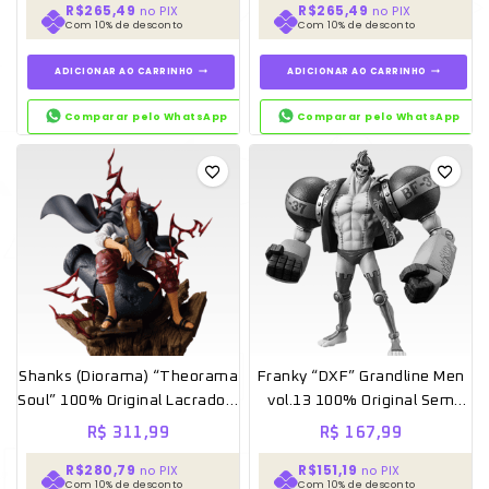
R$265,49
R$265,49
no PIX
no PIX
Com 10% de desconto
Com 10% de desconto
ADICIONAR AO CARRINHO
ADICIONAR AO CARRINHO
Comparar pelo WhatsApp
Comparar pelo WhatsApp
Shanks (Diorama) “Theorama
Franky “DXF” Grandline Men
Soul” 100% Original Lacrado –
vol.13 100% Original Sem
Banpresto
caixa [Banpresto]
R$
311,99
R$
167,99
R$280,79
R$151,19
no PIX
no PIX
Com 10% de desconto
Com 10% de desconto