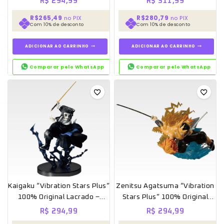
R$
294,99
R$
311,99
R$265,49
R$280,79
no PIX
no PIX
Com 10% de desconto
Com 10% de desconto
ADICIONAR AO CARRINHO
ADICIONAR AO CARRINHO
Comparar pelo WhatsApp
Comparar pelo WhatsApp
Kaigaku “Vibration Stars Plus”
Zenitsu Agatsuma “Vibration
100% Original Lacrado –
Stars Plus” 100% Original
Banpresto
Lacrado – Banpresto
R$
294,99
R$
294,99