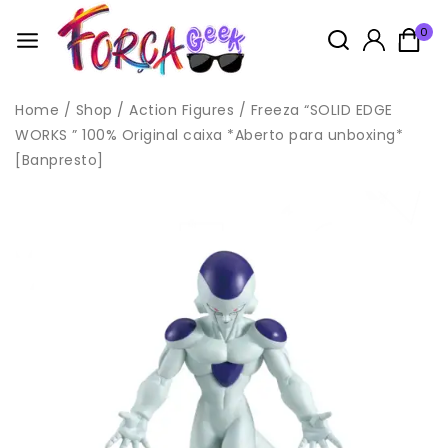
0
Home
/
Shop
/
Action Figures
/
Freeza “SOLID EDGE
WORKS ” 100% Original caixa *Aberto para unboxing*
[Banpresto]
Idade: 14+
Este produto não é considerado um brinquedo, pois é um
boneco de coleção cujo modelo
é em escala reduzida e não tem primordialmente valor de
brinquedo,
conforme Norma NM 300-01/2002 – Portaria INMETRO Nº 108 de
13 de Junho de 2005, anexo II, item 2.
Todas as compras na loja acompanham brindes, enviados