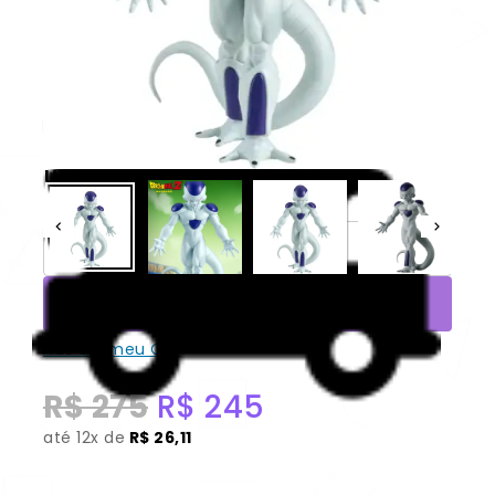
aleatóriamente, sendo possivel escolher no carrinho.
-11% OFF
Freeza “SOLID EDGE WORKS ”
100% Original caixa *Aberto para
unboxing* [Banpresto]
CONSULTAR
Não sei meu CEP
R$
275
R$
245
até
12x de
R$ 26,11