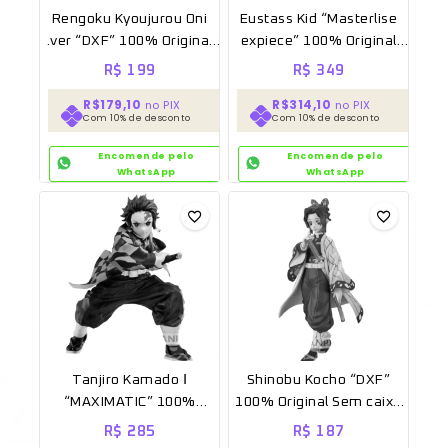
Rengoku Kyoujurou Oni
Eustass Kid “Masterlise
.ver “DXF” 100% Original
expiece” 100% Original
Sem caixa [BANPRESTO]
Sem caixa
R$
199
R$
349
R$179,10
R$314,10
no PIX
no PIX
Com 10% de desconto
Com 10% de desconto
Encomende pelo
Encomende pelo
WhatsApp
WhatsApp
Tanjiro Kamado Ⅰ
Shinobu Kocho “DXF”
“MAXIMATIC” 100%
100% Original Sem caixa
Original Lacrado
[BANPRESTO]
R$
285
R$
187
[Banpresto]