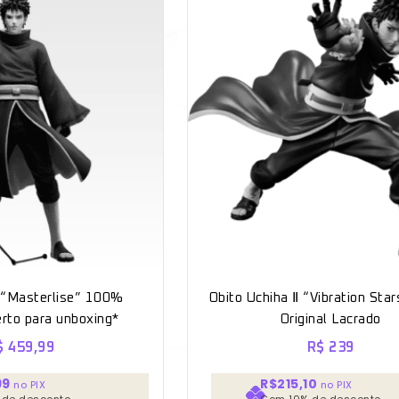
 “Masterlise” 100%
Obito Uchiha Ⅱ “Vibration St
erto para unboxing*
Original Lacrado
$
459,99
R$
239
99
R$215,10
no PIX
no PIX
 de desconto
Com 10% de desconto