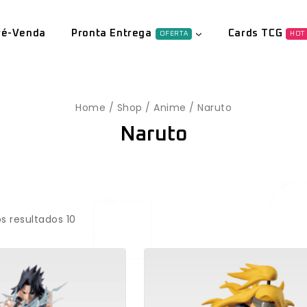
ré-Venda
Pronta Entrega
Cards TCG
OFERTA
HOT
Home
/
Shop
/
Anime
/
Naruto
Naruto
s resultados
10