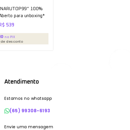
a “NARUTOP99” 100%
*Aberto para unboxing*
R$
539
10
no PIX
 de desconto
Atendimento
Estamos no whatsapp
(65) 99308-6193
Envie uma mensagem