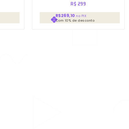
R$
299
R$269,10
no PIX
Com 10% de desconto