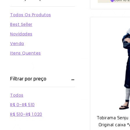
Todos Os Produtos
Best Seller
Novidades
Venda
Itens Quentes
Filtrar por preço
Todos
R$
0
–
R$
510
R$
510
–
R$
1.020
Tobirama Senj
Original caixa 