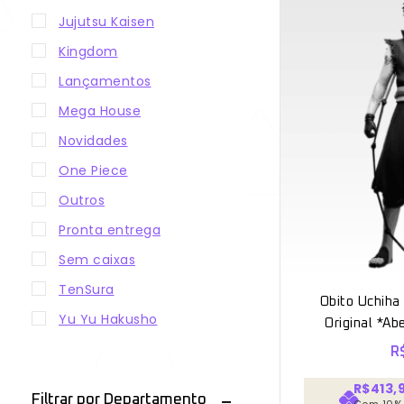
Jujutsu Kaisen
Kingdom
Lançamentos
Mega House
Novidades
One Piece
Outros
Pronta entrega
Sem caixas
TenSura
Obito Uchiha
Yu Yu Hakusho
Original *Ab
R
R$413,
Filtrar por Departamento
Com 10%