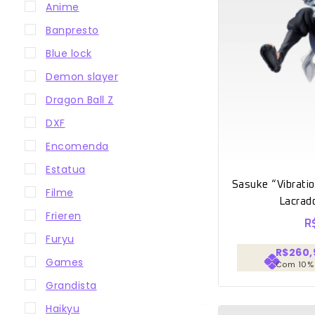
Anime
Banpresto
Blue lock
Demon slayer
Dragon Ball Z
DXF
Encomenda
Estatua
Sasuke “Vibrati
Filme
Lacrad
Frieren
R
Furyu
R$260,
Games
Com 10%
Grandista
Haikyu