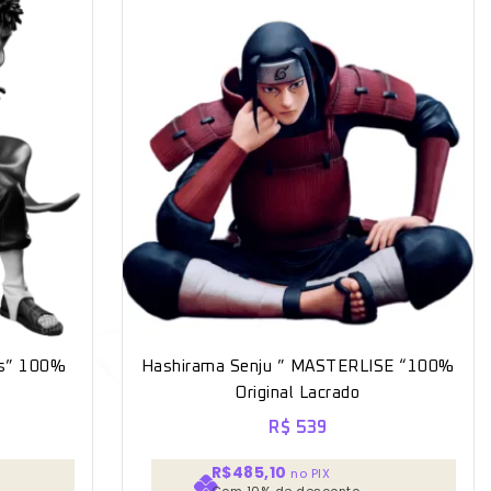
ars” 100%
Hashirama Senju ” MASTERLISE “100%
Original Lacrado
R$
539
R$485,10
no PIX
Com 10% de desconto