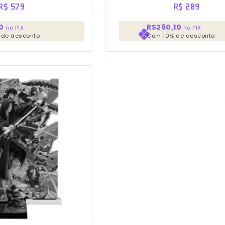
Banpresto
R$
579
R$
289
0
R$260,10
no PIX
no PIX
 de desconto
Com 10% de desconto