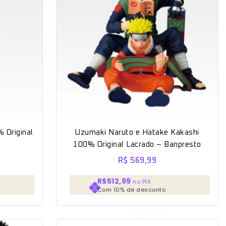
 Original
Uzumaki Naruto e Hatake Kakashi
100% Original Lacrado – Banpresto
R$
569,99
R$512,99
no PIX
Com 10% de desconto