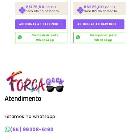
[BANPRESTO]
caixa *aberto para
R$175,50
R$225,00
no PIX
no PIX
unboxing*
Com 10% de desconto
Com 10% de desconto
ADICIONAR AO CARRINHO
ADICIONAR AO CARRINHO
Comparar pelo
Comparar pelo
WhatsApp
WhatsApp
Atendimento
Estamos no whatsapp
(65) 99308-6193