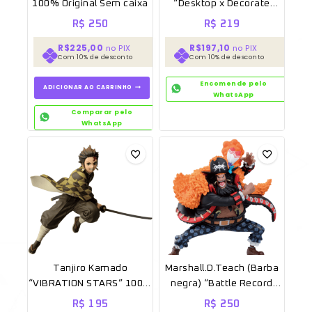
100% Original Sem caixa
“Desktop x Decorate
Collections” 100% Original
R$
250
R$
219
Lacrado [Sega]
R$225,00
R$197,10
no PIX
no PIX
Com 10% de desconto
Com 10% de desconto
Encomende pelo
ADICIONAR AO CARRINHO
WhatsApp
Comparar pelo
WhatsApp
Tanjiro Kamado
Marshall.D.Teach (Barba
“VIBRATION STARS” 100%
negra) “Battle Record
Original Sem caixa
Collection 100%” Original
R$
195
R$
250