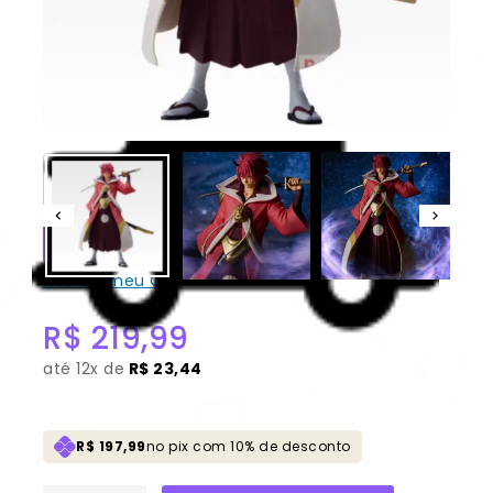
Benimaru 100% Original Sem
Caixa [Banpresto] Guerreiro
Carmesim
CONSULTAR
Não sei meu CEP
R$
219,99
até
12x de
R$ 23,44
R$ 197,99
no pix com 10% de desconto