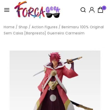
0
Home
/
Shop
/
Action Figures
/
Benimaru 100% Original
Sem Caixa [Banpresto] Guerreiro Carmesim
Idade: 14+
Este produto não é considerado um brinquedo, pois é um
boneco de coleção cujo modelo
é em escala reduzida e não tem primordialmente valor de
brinquedo,
conforme Norma NM 300-01/2002 – Portaria INMETRO Nº 108 de
13 de Junho de 2005, anexo II, item 2.
Todas as compras na loja acompanham brindes, enviados
aleatóriamente, sendo possivel escolher no carrinho.