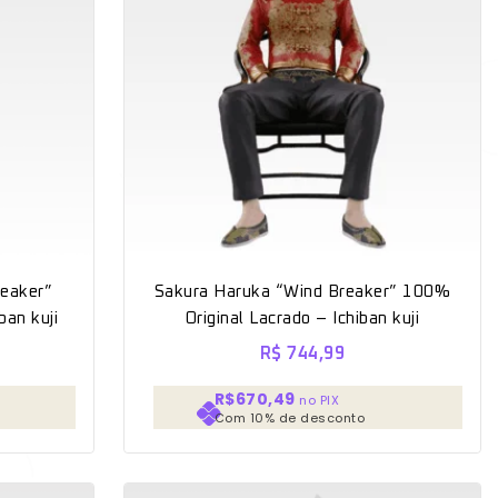
eaker”
Sakura Haruka “Wind Breaker” 100%
ban kuji
Original Lacrado – Ichiban kuji
R$
744,99
R$670,49
no PIX
Com 10% de desconto