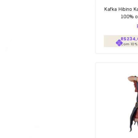
Kafka Hibino K
100% or
R$234,
Com 10%