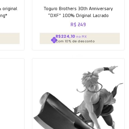
 original
Toguro Brothers 30th Anniversary
ing*
“DXF” 100% Original Lacrado
R$
249
R$224,10
no PIX
Com 10% de desconto