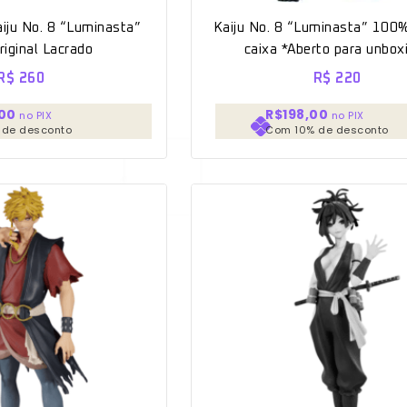
aiju No. 8 “Luminasta”
Kaiju No. 8 “Luminasta” 100%
iginal Lacrado
caixa *Aberto para unbox
R$
260
R$
220
00
R$198,00
no PIX
no PIX
 de desconto
Com 10% de desconto