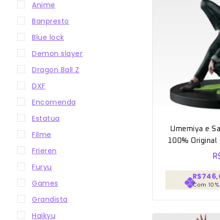
Anime
Banpresto
Blue lock
Demon slayer
Dragon Ball Z
DXF
Encomenda
Estatua
Umemiya e Sakura “Wind
Filme
100% Original 
Frieren
R
Furyu
R$746,
Games
Com 10%
Grandista
Haikyu