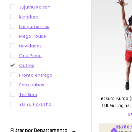
Jujutsu Kaisen
Kingdom
Lançamentos
Mega House
Novidades
One Piece
Outros
Pronta entrega
Sem caixas
TenSura
Tetsuro Kuroo (
Yu Yu Hakusho
100% Original
R
R$260,
Filtrar por Departamento
Com 10%