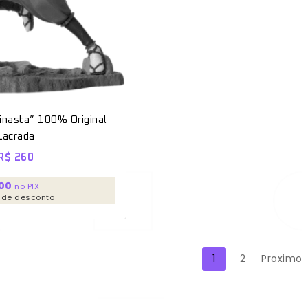
nasta” 100% Original
Lacrada
R$
260
00
no PIX
 de desconto
1
2
Proximo