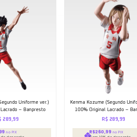
Segundo Uniforme ver.)
Kenma Kozume (Segundo Unifo
 Lacrado – Banpresto
100% Original Lacrado – Ba
$
289,99
R$
289,99
99
R$260,99
no PIX
no PIX
 de desconto
Com 10% de desconto