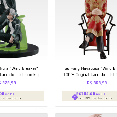
 Breaker”
Su Fang Hayabusa “Wind Br
Lacrado – Ichiban kuji
100% Original Lacrado – Ichi
$
828,99
R$
868,99
09
R$782,09
no PIX
no PIX
 de desconto
Com 10% de desconto