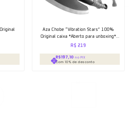
riginal
Aza Chobe “Vibration Stars” 100%
Original caixa *Aberto para unboxing*
[Banpresto]
R$
219
R$197,10
no PIX
Com 10% de desconto