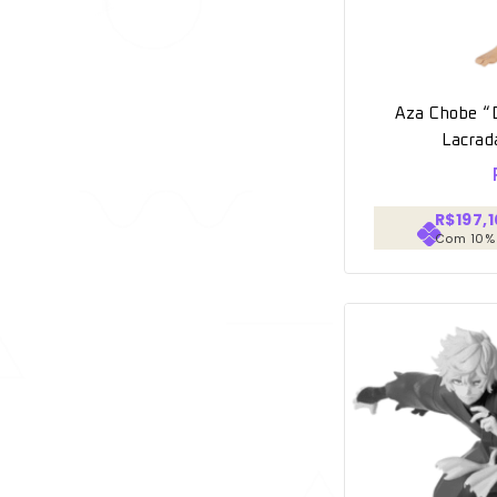
Aza Chobe “
Lacrad
R$197,1
Com 10%