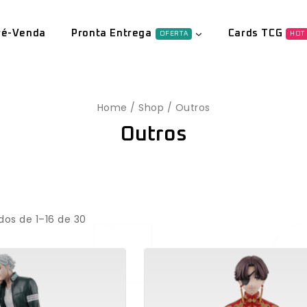
ré-Venda
Pronta Entrega
Cards TCG
OFERTA
HOT
Home
/
Shop
/
Outros
Outros
dos de 1–
16
de
30