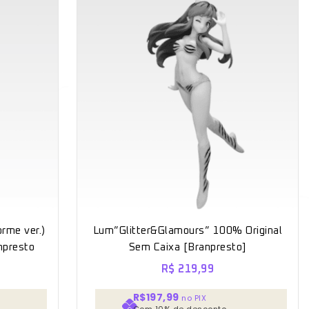
rme ver.)
Lum”Glitter&Glamours” 100% Original
npresto
Sem Caixa [Branpresto]
R$
219,99
R$197,99
no PIX
Com 10% de desconto