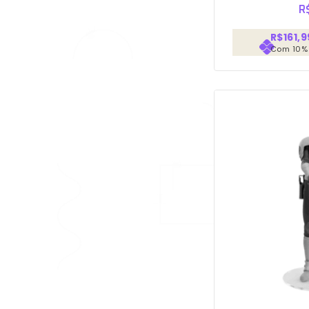
R
R$161,9
Com 10%