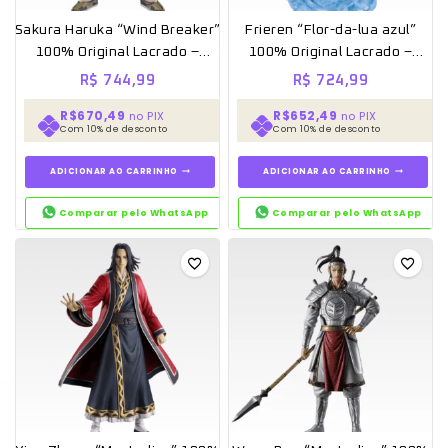
Sakura Haruka “Wind Breaker”
Frieren “Flor-da-lua azul”
100% Original Lacrado –
100% Original Lacrado –
Ichiban kuji
Ichiban kuji
R$
744,99
R$
724,99
R$670,49
R$652,49
no PIX
no PIX
Com 10% de desconto
Com 10% de desconto
ADICIONAR AO CARRINHO
ADICIONAR AO CARRINHO
Comparar pelo WhatsApp
Comparar pelo WhatsApp