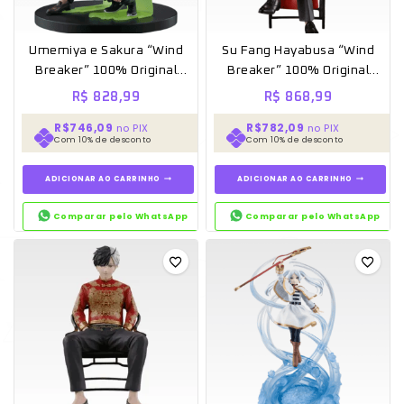
Umemiya e Sakura “Wind
Su Fang Hayabusa “Wind
Breaker” 100% Original
Breaker” 100% Original
Lacrado – Ichiban kuji
Lacrado – Ichiban kuji
R$
828,99
R$
868,99
R$746,09
R$782,09
no PIX
no PIX
Com 10% de desconto
Com 10% de desconto
ADICIONAR AO CARRINHO
ADICIONAR AO CARRINHO
Comparar pelo WhatsApp
Comparar pelo WhatsApp