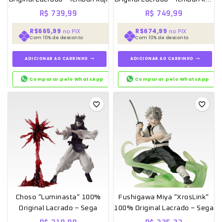
O Futuro de Qin
R$
739,99
R$
749,99
R$665,99
R$674,99
no PIX
no PIX
Com 10% de desconto
Com 10% de desconto
ADICIONAR AO CARRINHO
ADICIONAR AO CARRINHO
Comparar pelo WhatsApp
Comparar pelo WhatsApp
Choso “Luminasta” 100%
Fushigawa Miya “XrosLink”
Original Lacrado – Sega
100% Original Lacrado – Sega