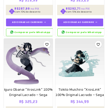
R$
319,99
R$
325,23
R$287,99
R$292,71
no PIX
no PIX
Com 10% de desconto
Com 10% de desconto
ADICIONAR AO CARRINHO
ADICIONAR AO CARRINHO
Comparar pelo WhatsApp
Comparar pelo WhatsApp
Iguro Obanai “XrosLink” 100%
Tokito Muichiro “XrosLink”
Original Lacrado – Sega
100% Original Lacrado – Sega
R$
325,23
R$
344,99