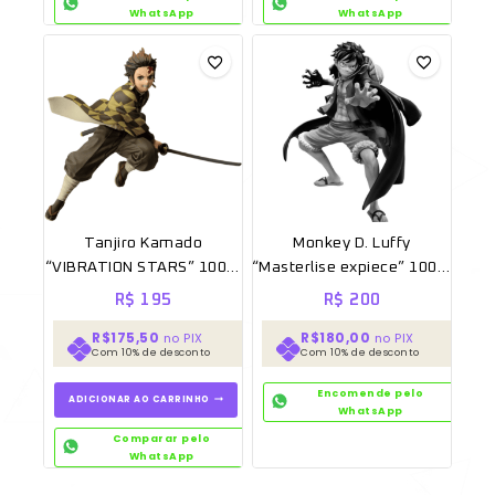
WhatsApp
WhatsApp
Tanjiro Kamado
Monkey D. Luffy
“VIBRATION STARS” 100%
“Masterlise expiece” 100%
Original Sem caixa
Original Sem caixa
R$
195
R$
200
[BANPRESTO]
R$175,50
R$180,00
no PIX
no PIX
Com 10% de desconto
Com 10% de desconto
Encomende pelo
ADICIONAR AO CARRINHO
WhatsApp
Comparar pelo
WhatsApp