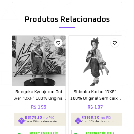
Produtos Relacionados
Rengoku Kyoujurou Oni
Shinobu Kocho “DXF”
.ver “DXF” 100% Original
100% Original Sem caixa
Sem caixa [BANPRESTO]
[BANPRESTO]
R$
199
R$
187
R$179,10
R$168,30
no PIX
no PIX
Com 10% de desconto
Com 10% de desconto
Encomende pelo
Encomende pelo