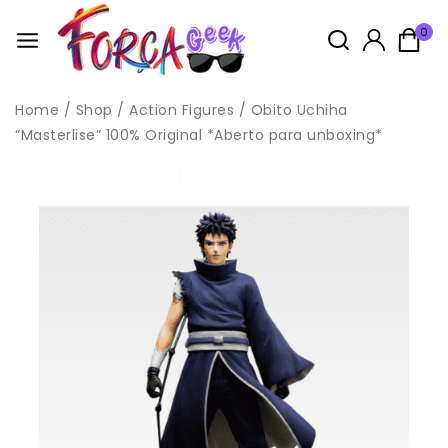
0
Home
/
Shop
/
Action Figures
/
Obito Uchiha
“Masterlise” 100% Original *Aberto para unboxing*
Idade: 14+
Este produto não é considerado um brinquedo, pois é um
boneco de coleção cujo modelo
é em escala reduzida e não tem primordialmente valor de
brinquedo,
conforme Norma NM 300-01/2002 – Portaria INMETRO Nº 108 de
13 de Junho de 2005, anexo II, item 2.
Todas as compras na loja acompanham brindes, enviados
aleatóriamente, sendo possivel escolher no carrinho.