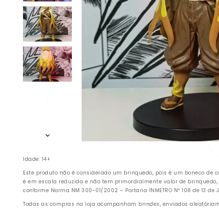
Idade: 14+
Este produto não é considerado um brinquedo, pois é um boneco de c
é em escala reduzida e não tem primordialmente valor de brinquedo,
conforme Norma NM 300-01/2002 – Portaria INMETRO Nº 108 de 13 de Ju
Todas as compras na loja acompanham brindes, enviados aleatóriamen