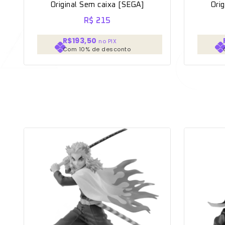
Original Sem caixa [SEGA]
Ori
R$
215
R$193,50
no PIX
Com 10% de desconto