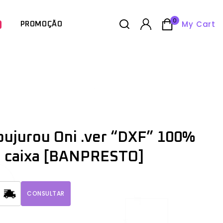
0
My Cart
PROMOÇÃO
ujurou Oni .ver “DXF” 100%
m caixa [BANPRESTO]
CONSULTAR