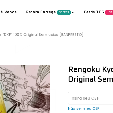
ré-Venda
Pronta Entrega
Cards TCG
OFERTA
HOT
r “DXF” 100% Original Sem caixa [BANPRESTO]
Rengoku Kyo
Original Se
Não sei meu CEP