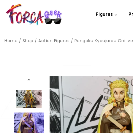
Figuras
P
Home
/
Shop
/
Action Figures
/
Rengoku Kyoujurou Oni .ve