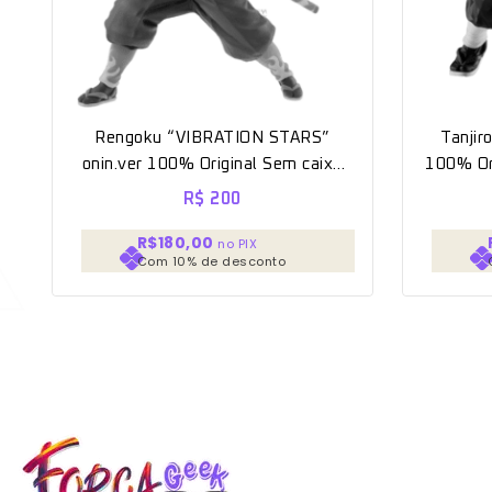
Rengoku “VIBRATION STARS”
Tanji
onin.ver 100% Original Sem caixa
100% Ori
[BANPRESTO]
R$
200
R$180,00
no PIX
Com 10% de desconto