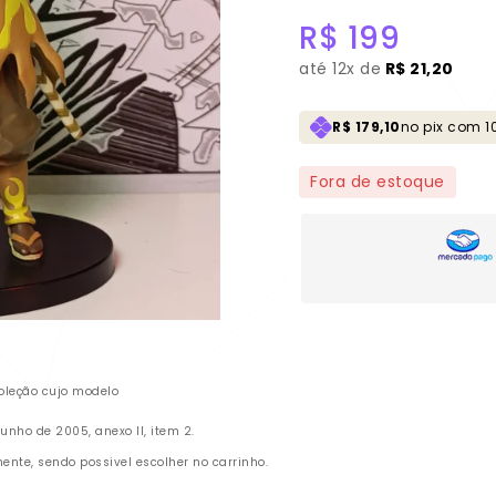
R$
199
até
12x de
R$ 21,20
R$ 179,10
no pix com 1
Fora de estoque
oleção cujo modelo
nho de 2005, anexo II, item 2.
te, sendo possivel escolher no carrinho.