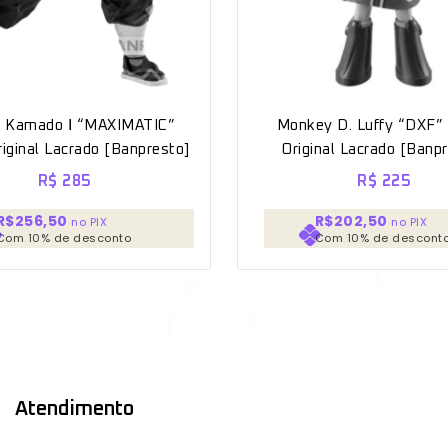
ro Kamado Ⅰ “MAXIMATIC”
Monkey D. Luffy “DXF
ginal Lacrado [Banpresto]
Original Lacrado [Banp
R$
285
R$
225
R$256,50
R$202,50
no PIX
no PIX
Com 10% de desconto
Com 10% de descont
Atendimento