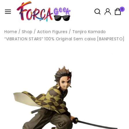
0
Home
/
Shop
/
Action Figures
/
Tanjiro Kamado
“VIBRATION STARS” 100% Original Sem caixa [BANPRESTO]
Idade: 14+
Este produto não é considerado um brinquedo, pois é um
boneco de coleção cujo modelo
é em escala reduzida e não tem primordialmente valor de
brinquedo,
conforme Norma NM 300-01/2002 – Portaria INMETRO Nº 108 de
13 de Junho de 2005, anexo II, item 2.
Todas as compras na loja acompanham brindes, enviados
aleatóriamente, sendo possivel escolher no carrinho.