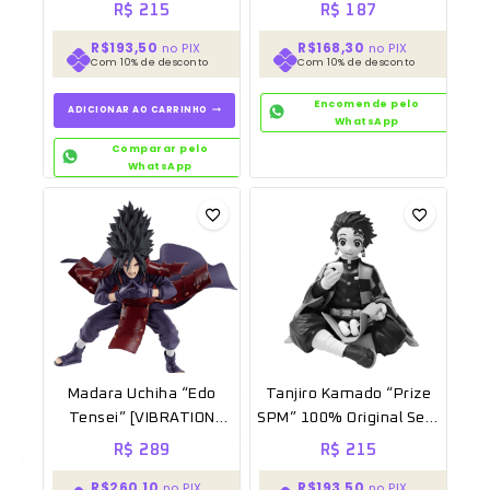
Sem caixa [BANPRESTO]
[BANPRESTO]
R$
215
R$
187
R$193,50
R$168,30
no PIX
no PIX
Com 10% de desconto
Com 10% de desconto
Encomende pelo
ADICIONAR AO CARRINHO
WhatsApp
Comparar pelo
WhatsApp
Madara Uchiha “Edo
Tanjiro Kamado “Prize
Tensei” [VIBRATION
SPM” 100% Original Sem
STARS] 100% Original
caixa [SEGA]
R$
289
R$
215
Banpresto
R$260,10
R$193,50
no PIX
no PIX