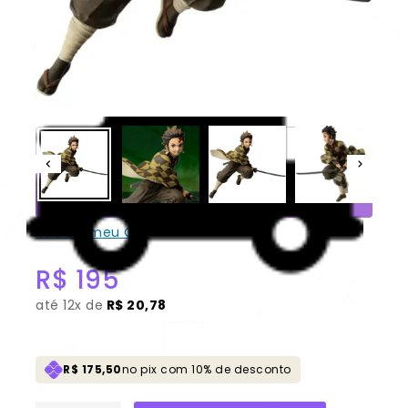
Tanjiro Kamado “VIBRATION
STARS” 100% Original Sem caixa
[BANPRESTO]
CONSULTAR
Não sei meu CEP
R$
195
até
12x de
R$ 20,78
R$ 175,50
no pix com 10% de desconto