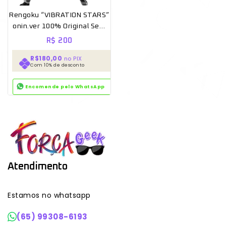
Rengoku “VIBRATION STARS”
onin.ver 100% Original Sem
caixa [BANPRESTO]
R$
200
R$180,00
no PIX
Com 10% de desconto
Encomende pelo WhatsApp
Atendimento
Estamos no whatsapp
(65) 99308-6193