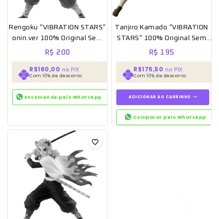
Rengoku “VIBRATION STARS”
Tanjiro Kamado “VIBRATION
onin.ver 100% Original Sem
STARS” 100% Original Sem
caixa [BANPRESTO]
caixa [BANPRESTO]
R$
200
R$
195
R$180,00
R$175,50
no PIX
no PIX
Com 10% de desconto
Com 10% de desconto
Encomende pelo WhatsApp
ADICIONAR AO CARRINHO
Comparar pelo WhatsApp