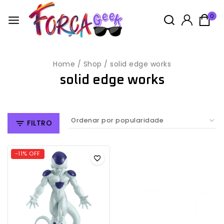
0
Home
/
Shop
/
solid edge works
solid edge works
FILTRO
-11% OFF