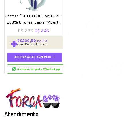
Freeza “SOLID EDGE WORKS ”
100% Original caixa *Aberto
para unboxing* [Banpresto]
R$
275
R$
245
R$220,50
no PIX
Com 10% de desconto
ADICIONAR AO CARRINHO
Comparar pelo WhatsApp
Atendimento