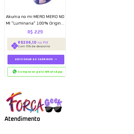
Akuma no mi MERO MERO NO
MI “Luminaria” 100% Original
Lacrado [Banpresto]
R$
229
R$206,10
no PIX
Com 10% de desconto
ADICIONAR AO CARRINHO
Comparar pelo WhatsApp
Atendimento