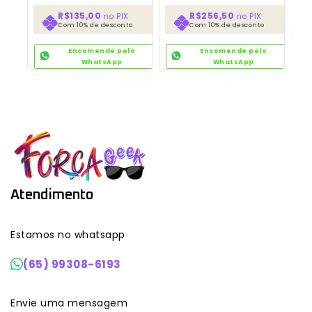
[Banpresto]
R$135,00
R$256,50
no PIX
no PIX
Com 10% de desconto
Com 10% de desconto
Encomende pelo
Encomende pelo
WhatsApp
WhatsApp
Atendimento
Estamos no whatsapp
(65) 99308-6193
Envie uma mensagem