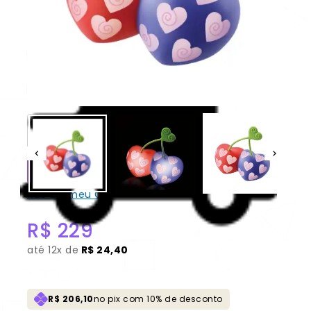
aleatóriamente, sendo possivel escolher no carrinho.
Akuma no mi MERO MERO NO MI
“Luminaria” 100% Original
Lacrado [Banpresto]
CONSULTAR
Não sei meu CEP
R$
229
até
12x de
R$ 24,40
R$ 206,10
no pix com 10% de desconto