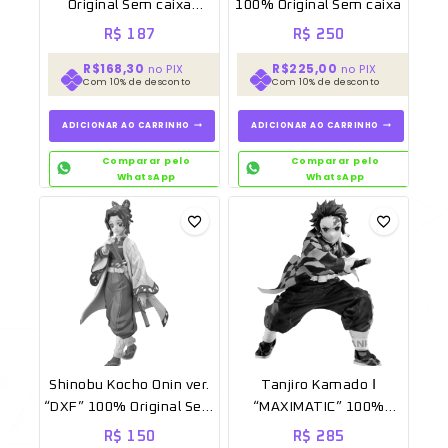
Original Sem caixa
100% Original Sem caixa
[BANPRESTO]
R$
187
R$
250
R$168,30
R$225,00
no PIX
no PIX
Com 10% de desconto
Com 10% de desconto
ADICIONAR AO CARRINHO
ADICIONAR AO CARRINHO
Comparar pelo
Comparar pelo
WhatsApp
WhatsApp
Shinobu Kocho Onin ver.
Tanjiro Kamado Ⅰ
“DXF” 100% Original Sem
“MAXIMATIC” 100%
caixa [BANPRESTO]
Original Lacrado
R$
150
R$
285