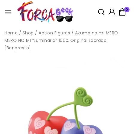
0
Home
/
Shop
/
Action Figures
/
Akuma no mi MERO
MERO NO MI “Luminaria” 100% Original Lacrado
[Banpresto]
Idade: 14+
Este produto não é considerado um brinquedo, pois é um
boneco de coleção cujo modelo
é em escala reduzida e não tem primordialmente valor de
brinquedo,
conforme Norma NM 300-01/2002 – Portaria INMETRO Nº 108 de
13 de Junho de 2005, anexo II, item 2.
Todas as compras na loja acompanham brindes, enviados