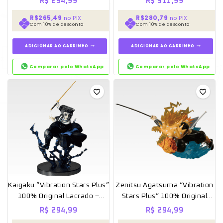
R$
294,99
R$
311,99
R$265,49
R$280,79
no PIX
no PIX
Com 10% de desconto
Com 10% de desconto
ADICIONAR AO CARRINHO
ADICIONAR AO CARRINHO
Comparar pelo WhatsApp
Comparar pelo WhatsApp
Kaigaku “Vibration Stars Plus”
Zenitsu Agatsuma “Vibration
100% Original Lacrado –
Stars Plus” 100% Original
Banpresto
Lacrado – Banpresto
R$
294,99
R$
294,99