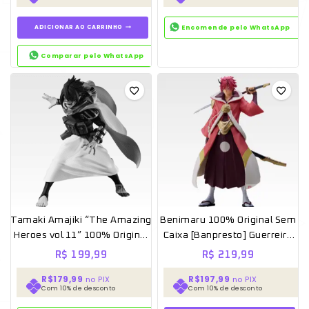
ADICIONAR AO CARRINHO
Encomende pelo WhatsApp
Comparar pelo WhatsApp
Tamaki Amajiki “The Amazing
Benimaru 100% Original Sem
Heroes vol.11” 100% Original
Caixa [Banpresto] Guerreiro
Sem Caixa [Banpresto]
Carmesim
R$
199,99
R$
219,99
R$179,99
R$197,99
no PIX
no PIX
Com 10% de desconto
Com 10% de desconto