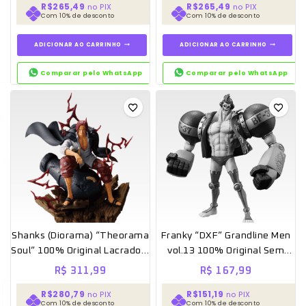
R$265,49
R$265,49
no PIX
no PIX
Com 10% de desconto
Com 10% de desconto
ADICIONAR AO CARRINHO
ADICIONAR AO CARRINHO
Comparar pelo WhatsApp
Comparar pelo WhatsApp
Shanks (Diorama) “Theorama
Franky “DXF” Grandline Men
Soul” 100% Original Lacrado –
vol.13 100% Original Sem
Banpresto
caixa [Banpresto]
R$
311,99
R$
167,99
R$280,79
R$151,19
no PIX
no PIX
Com 10% de desconto
Com 10% de desconto