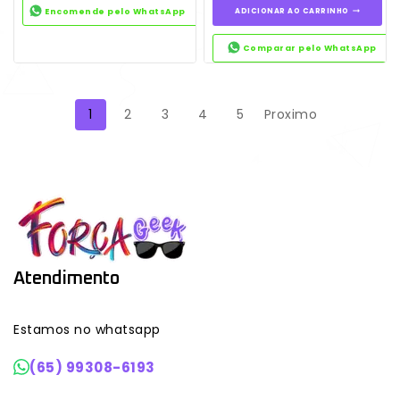
Encomende pelo WhatsApp
ADICIONAR AO CARRINHO
Comparar pelo WhatsApp
1
2
3
4
5
Proximo
Atendimento
Estamos no whatsapp
(65) 99308-6193