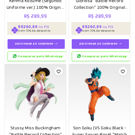
Kenma Kozume (Segundo
Gloriosa “Battle Record
Uniforme ver.) 100% Original
Collection” 100% Original
Lacrado – Banpresto
Lacrado – Banpresto
R$
289,99
R$
289,99
R$260,99
R$260,99
no PIX
no PIX
Com 10% de desconto
Com 10% de desconto
ADICIONAR AO CARRINHO
ADICIONAR AO CARRINHO
Comparar pelo WhatsApp
Comparar pelo WhatsApp
Stussy Miss Buckingham
Son Goku (VS Goku Black -
“Battle Record Collection”
Super Saiyan Rosé) “Match