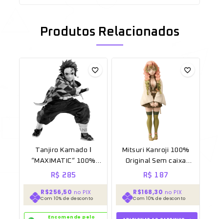
Produtos Relacionados
Tanjiro Kamado Ⅰ
Mitsuri Kanroji 100%
“MAXIMATIC” 100%
Original Sem caixa
Original Lacrado
[BANPRESTO]
R$
285
R$
187
[Banpresto]
R$256,50
R$168,30
no PIX
no PIX
Com 10% de desconto
Com 10% de desconto
Encomende pelo