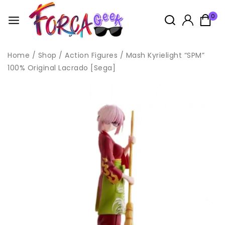
0
Home
/
Shop
/
Action Figures
/
Mash Kyrielight “SPM”
100% Original Lacrado [Sega]
Idade: 14+
Este produto não é considerado um brinquedo, pois é um
boneco de coleção cujo modelo
é em escala reduzida e não tem primordialmente valor de
brinquedo,
conforme Norma NM 300-01/2002 – Portaria INMETRO Nº 108 de
13 de Junho de 2005, anexo II, item 2.
Todas as compras na loja acompanham brindes, enviados
aleatóriamente, sendo possivel escolher no carrinho.