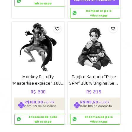
ADICIONAR AO CARRINHO
WhatsApp
Comparar pelo
WhatsApp
Monkey D. Luffy
Tanjiro Kamado “Prize
“Masterlise expiece” 100%
SPM” 100% Original Sem
Original Sem caixa
caixa [SEGA]
R$
200
R$
215
R$180,00
R$193,50
no PIX
no PIX
Com 10% de desconto
Com 10% de desconto
Encomende pelo
Encomende pelo
WhatsApp
WhatsApp