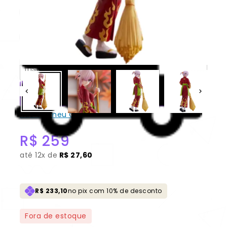
Mash Kyrielight “SPM” 100%
Original Lacrado [Sega]
CONSULTAR
Não sei meu CEP
R$
259
até
12x de
R$ 27,60
R$ 233,10
no pix com 10% de desconto
Fora de estoque