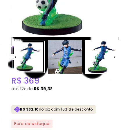
Isagi Yoichi “Letra (A) “Ichiban
Kuji ” 100% Original Lacrado
CONSULTAR
Não sei meu CEP
R$
369
até
12x de
R$ 39,32
R$ 332,10
no pix com 10% de desconto
Fora de estoque