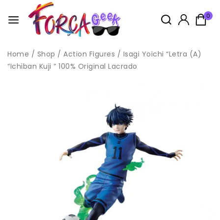
0
Home
/
Shop
/
Action Figures
/
Isagi Yoichi “Letra (A)
“Ichiban Kuji ” 100% Original Lacrado
Idade: 14+
Este produto não é considerado um brinquedo, pois é um
boneco de coleção cujo modelo
é em escala reduzida e não tem primordialmente valor de
brinquedo,
conforme Norma NM 300-01/2002 – Portaria INMETRO Nº 108 de
13 de Junho de 2005, anexo II, item 2.
Todas as compras na loja acompanham brindes, enviados
aleatóriamente, sendo possivel escolher no carrinho.