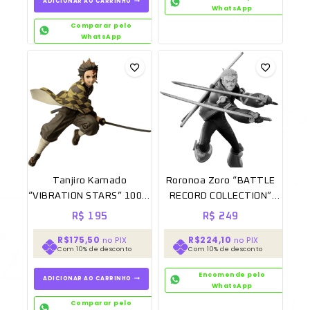
ADICIONAR AO CARRINHO
WhatsApp
Comparar pelo
WhatsApp
Tanjiro Kamado
Roronoa Zoro “BATTLE
“VIBRATION STARS” 100%
RECORD COLLECTION”
Original Sem caixa
100% Original Lacrado
R$
195
R$
249
[BANPRESTO]
[Banpresto]
R$175,50
R$224,10
no PIX
no PIX
Com 10% de desconto
Com 10% de desconto
Encomende pelo
ADICIONAR AO CARRINHO
WhatsApp
Comparar pelo