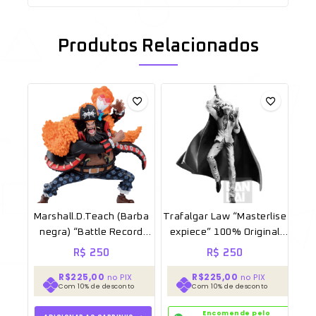
Produtos Relacionados
Marshall.D.Teach (Barba
Trafalgar Law “Masterlise
negra) “Battle Record
expiece” 100% Original
Collection 100%” Original
Sem caixa
R$
250
R$
250
caixa *aberto para
R$225,00
R$225,00
no PIX
no PIX
unboxing*
Com 10% de desconto
Com 10% de desconto
Encomende pelo