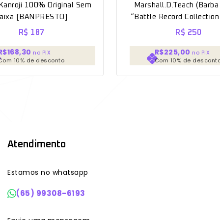
 Kanroji 100% Original Sem
Marshall.D.Teach (Barba
caixa [BANPRESTO]
“Battle Record Collecti
Original caixa *aberto para
R$
187
R$
250
unboxing*
R$168,30
R$225,00
no PIX
no PIX
Com 10% de desconto
Com 10% de descont
Atendimento
Estamos no whatsapp
(65) 99308-6193