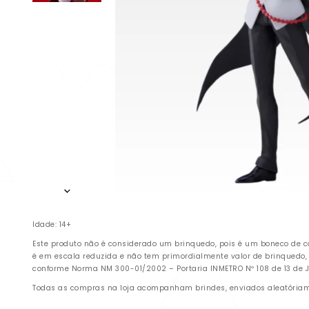
Idade: 14+
Este produto não é considerado um brinquedo, pois é um boneco de c
é em escala reduzida e não tem primordialmente valor de brinquedo,
conforme Norma NM 300-01/2002 – Portaria INMETRO Nº 108 de 13 de Ju
Todas as compras na loja acompanham brindes, enviados aleatóriamen