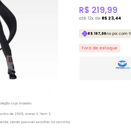
R$
219,99
até
12x de
R$ 23,44
R$ 197,99
no pix com 
Fora de estoque
oleção cujo modelo
nho de 2005, anexo II, item 2.
te, sendo possivel escolher no carrinho.