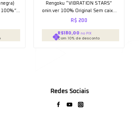
 negra)
Rengoku “VIBRATION STARS”
on 100%”
onin.ver 100% Original Sem caixa
[BANPRESTO]
R$
200
R$180,00
no PIX
o
Com 10% de desconto
Redes Sociais