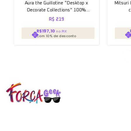
Aura the Guillotine “Desktop x
Mitsuri
Decorate Collections” 100%
Original Lacrado [Sega]
R$
219
R$197,10
no PIX
Com 10% de desconto