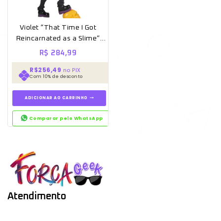
Violet “That Time I Got
Reincarnated as a Slime”
100% Original Lacrado
R$
284,99
Banpresto
R$256,49
no PIX
Com 10% de desconto
ADICIONAR AO CARRINHO
Comparar pelo WhatsApp
Atendimento