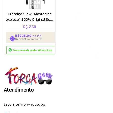
Trafalgar Law “Masterlise
expiece” 100% Original Sem
caixa
R$
250
R$225,00
no PIX
Com 10% de desconto
Encomende pelo WhatsApp
Atendimento
Estamos no whatsapp