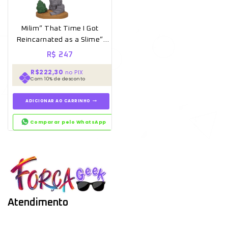
Milim” That Time I Got
Reincarnated as a Slime”
100% Original caixa *Aberto
R$
247
para unboxing*
R$222,30
no PIX
Com 10% de desconto
ADICIONAR AO CARRINHO
Comparar pelo WhatsApp
Atendimento