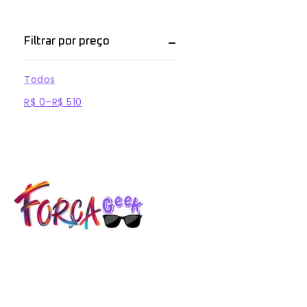
Filtrar por preço
Todos
R$
0
–
R$
510