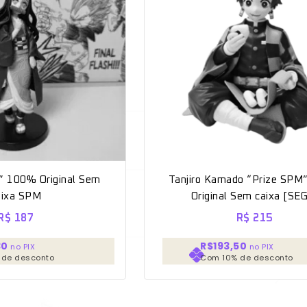
 100% Original Sem
Tanjiro Kamado “Prize SP
aixa SPM
Original Sem caixa [SE
R$
187
R$
215
30
R$193,50
no PIX
no PIX
 de desconto
Com 10% de desconto