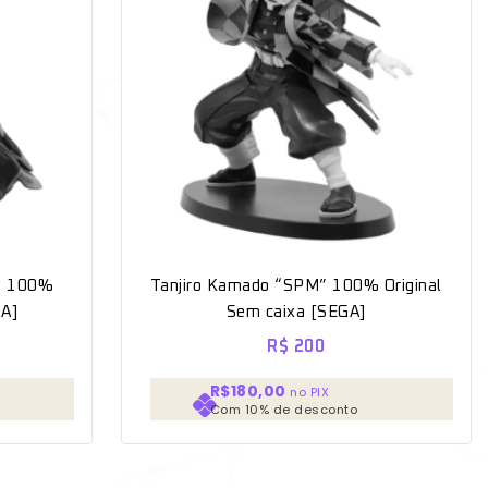
M” 100%
Tanjiro Kamado “SPM” 100% Original
GA]
Sem caixa [SEGA]
R$
200
R$180,00
no PIX
Com 10% de desconto