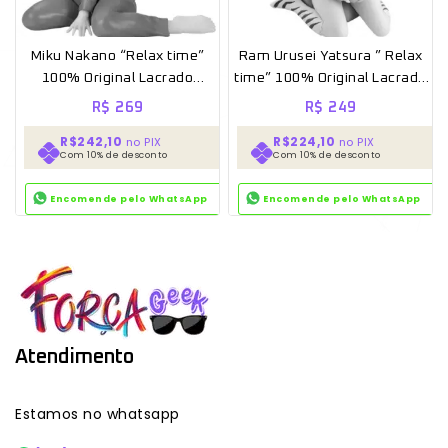
Miku Nakano “Relax time”
Ram Urusei Yatsura ” Relax
100% Original Lacrado
time” 100% Original Lacrado
Banpresto
[Banpresto]
R$
269
R$
249
R$242,10
R$224,10
no PIX
no PIX
Com 10% de desconto
Com 10% de desconto
Encomende pelo WhatsApp
Encomende pelo WhatsApp
Atendimento
Estamos no whatsapp