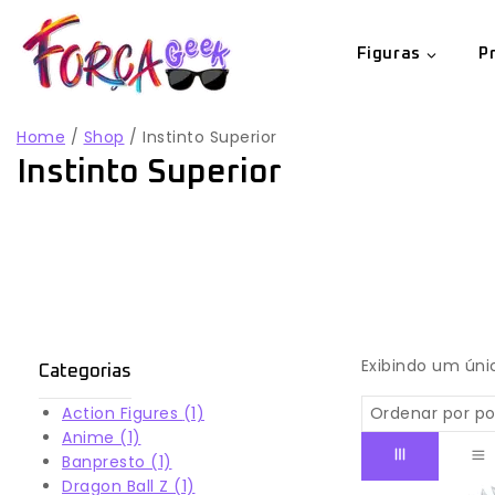
Figuras
P
Home
/
Shop
/
Instinto Superior
Instinto Superior
Exibindo um úni
Categorias
Action Figures
(1)
Anime
(1)
Banpresto
(1)
Dragon Ball Z
(1)