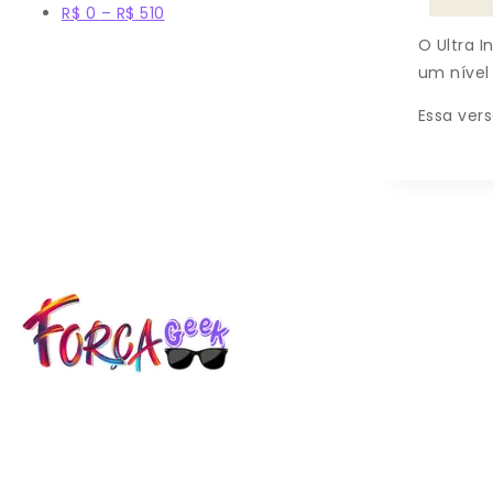
R$
0
–
R$
510
O Ultra 
um nível
Essa ver