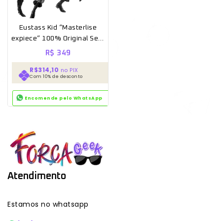
Eustass Kid “Masterlise
expiece” 100% Original Sem
caixa
R$
349
R$314,10
no PIX
Com 10% de desconto
Encomende pelo WhatsApp
Atendimento
Estamos no whatsapp