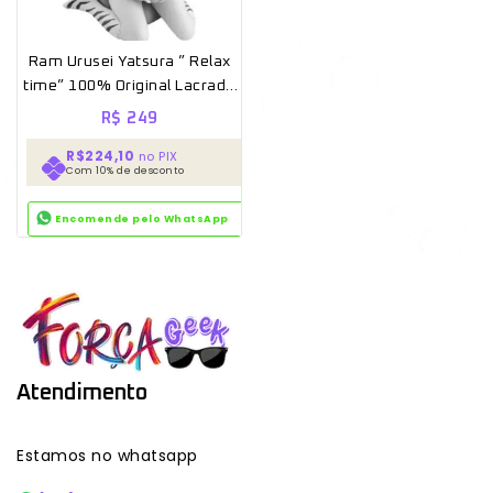
Ram Urusei Yatsura ” Relax
time” 100% Original Lacrado
[Banpresto]
R$
249
R$224,10
no PIX
Com 10% de desconto
Encomende pelo WhatsApp
Atendimento
Estamos no whatsapp