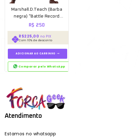
Marshall.D.Teach (Barba
negra) “Battle Record
Collection 100%” Original
R$
250
caixa *aberto para unboxing*
R$225,00
no PIX
Com 10% de desconto
ADICIONAR AO CARRINHO
Comparar pelo WhatsApp
Atendimento
Estamos no whatsapp