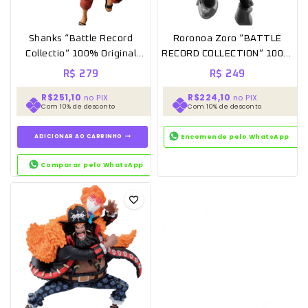
Shanks “Battle Record
Roronoa Zoro “BATTLE
Collectio” 100% Original
RECORD COLLECTION” 100%
Lacrado one piece
Original Lacrado [Banpresto]
R$
279
R$
249
R$251,10
R$224,10
no PIX
no PIX
Com 10% de desconto
Com 10% de desconto
ADICIONAR AO CARRINHO
Encomende pelo WhatsApp
Comparar pelo WhatsApp