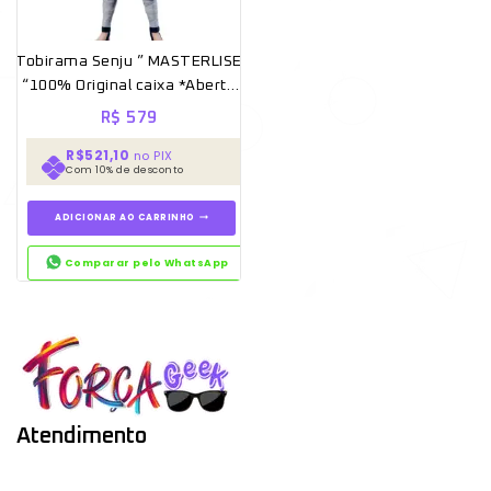
Tobirama Senju ” MASTERLISE
“100% Original caixa *Aberto
para unboxing*
R$
579
R$521,10
no PIX
Com 10% de desconto
ADICIONAR AO CARRINHO
Comparar pelo WhatsApp
Atendimento