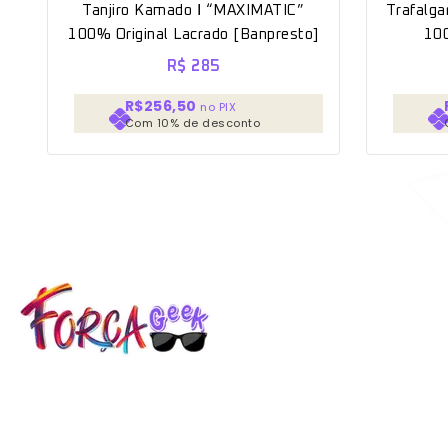
Tanjiro Kamado Ⅰ “MAXIMATIC”
Trafalga
100% Original Lacrado [Banpresto]
100
R$
285
R$256,50
no PIX
Com 10% de desconto