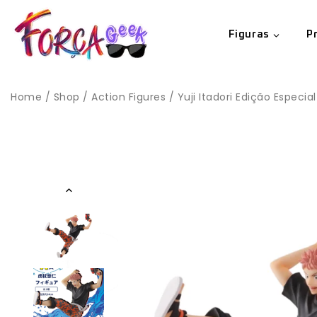
Figuras
P
Home
/
Shop
/
Action Figures
/
Yuji Itadori Edição Especia