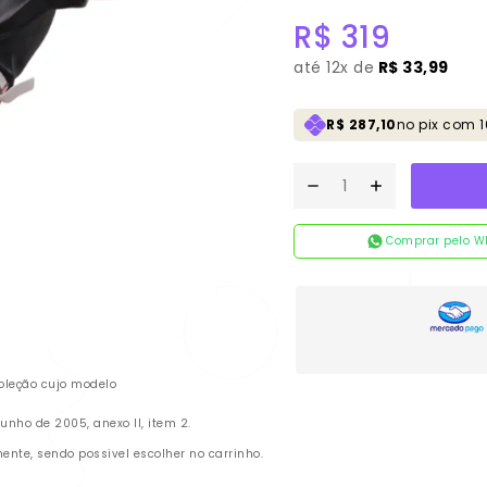
R$
319
até
12x de
R$ 33,99
R$ 287,10
no pix com 
Comprar pelo W
oleção cujo modelo
nho de 2005, anexo II, item 2.
te, sendo possivel escolher no carrinho.