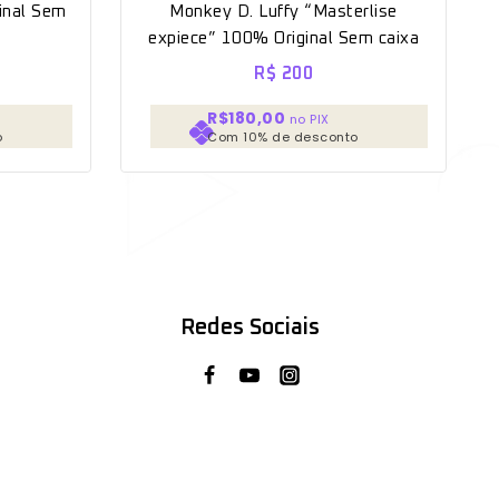
inal Sem
Monkey D. Luffy “Masterlise
expiece” 100% Original Sem caixa
R$
200
R$180,00
no PIX
o
Com 10% de desconto
Redes Sociais