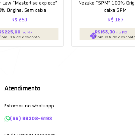
r Law “Masterlise expiece”
Nezuko “SPM” 100% Orig
% Original Sem caixa
caixa SPM
R$
250
R$
187
R$225,00
R$168,30
no PIX
no PIX
Com 10% de desconto
Com 10% de descont
Atendimento
Estamos no whatsapp
(65) 99308-6193