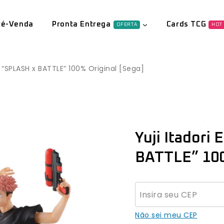
ré-Venda
Pronta Entrega
Cards TCG
OFERTA
HOT
l “SPLASH x BATTLE” 100% Original [Sega]
Yuji Itadori
BATTLE” 100
Não sei meu CEP