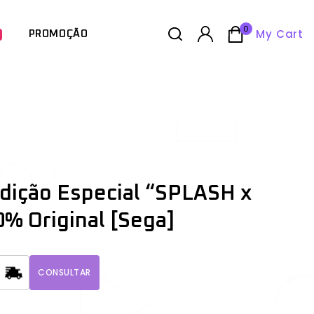
0
My Cart
PROMOÇÃO
 Edição Especial “SPLASH x
% Original [Sega]
CONSULTAR