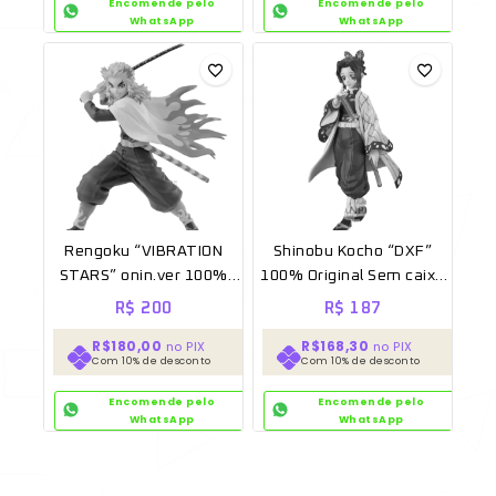
Encomende pelo
Encomende pelo
WhatsApp
WhatsApp
Rengoku “VIBRATION
Shinobu Kocho “DXF”
STARS” onin.ver 100%
100% Original Sem caixa
Original Sem caixa
[BANPRESTO]
R$
200
R$
187
[BANPRESTO]
R$180,00
R$168,30
no PIX
no PIX
Com 10% de desconto
Com 10% de desconto
Encomende pelo
Encomende pelo
WhatsApp
WhatsApp