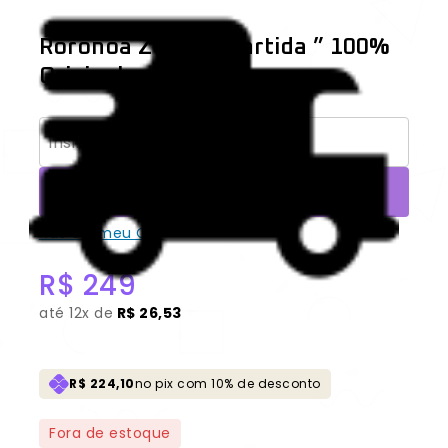
Roronoa Zoro “A Partida ” 100%
Original
CONSULTAR
Não sei meu CEP
R$
249
até
12x de
R$ 26,53
R$ 224,10
no pix com 10% de desconto
Fora de estoque