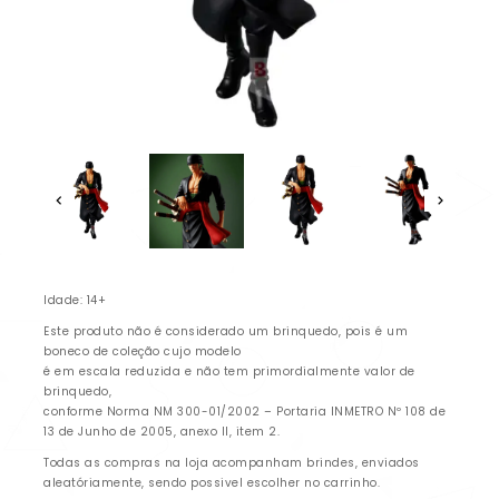
Idade: 14+
Este produto não é considerado um brinquedo, pois é um
boneco de coleção cujo modelo
é em escala reduzida e não tem primordialmente valor de
brinquedo,
conforme Norma NM 300-01/2002 – Portaria INMETRO Nº 108 de
13 de Junho de 2005, anexo II, item 2.
Todas as compras na loja acompanham brindes, enviados
aleatóriamente, sendo possivel escolher no carrinho.