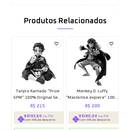
Produtos Relacionados
Tanjiro Kamado “Prize
Monkey D. Luffy
SPM” 100% Original Sem
“Masterlise expiece” 100%
caixa [SEGA]
Original Sem caixa
R$
215
R$
200
R$193,50
R$180,00
no PIX
no PIX
Com 10% de desconto
Com 10% de desconto