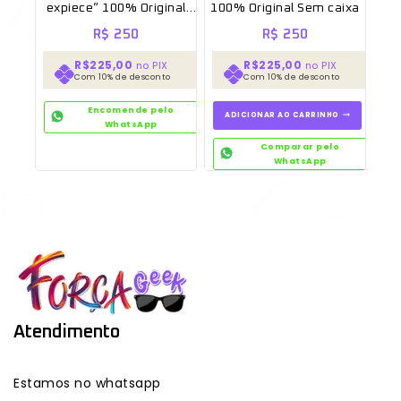
expiece” 100% Original
100% Original Sem caixa
Sem caixa
R$
250
R$
250
R$225,00
R$225,00
no PIX
no PIX
Com 10% de desconto
Com 10% de desconto
Encomende pelo
ADICIONAR AO CARRINHO
WhatsApp
Comparar pelo
WhatsApp
Atendimento
Estamos no whatsapp