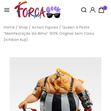
0
Home
/
Shop
/
Action Figures
/
Queen a Peste
“Manifestação da Alma” 100% Original Sem Caixa
[Ichiban Kuji]
Idade: 14+
Este produto não é considerado um brinquedo, pois é um
boneco de coleção cujo modelo
é em escala reduzida e não tem primordialmente valor de
brinquedo,
conforme Norma NM 300-01/2002 – Portaria INMETRO Nº 108 de
13 de Junho de 2005, anexo II, item 2.
Todas as compras na loja acompanham brindes, enviados