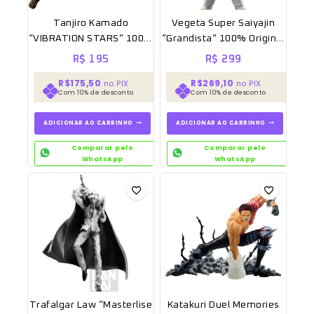
Tanjiro Kamado
Vegeta Super Saiyajin
“VIBRATION STARS” 100%
“Grandista” 100% Original
Original Sem caixa
Lacrado [Banpresto]
R$
195
R$
299
[BANPRESTO]
R$175,50
R$269,10
no PIX
no PIX
Com 10% de desconto
Com 10% de desconto
ADICIONAR AO CARRINHO
ADICIONAR AO CARRINHO
Comparar pelo
Comparar pelo
WhatsApp
WhatsApp
Trafalgar Law “Masterlise
Katakuri Duel Memories