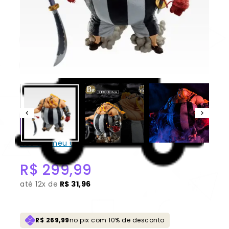
aleatóriamente, sendo possivel escolher no carrinho.
Queen a Peste “Manifestação da
Alma” 100% Original Sem Caixa
[Ichiban Kuji]
CONSULTAR
Não sei meu CEP
R$
299,99
até
12x de
R$ 31,96
R$ 269,99
no pix com 10% de desconto