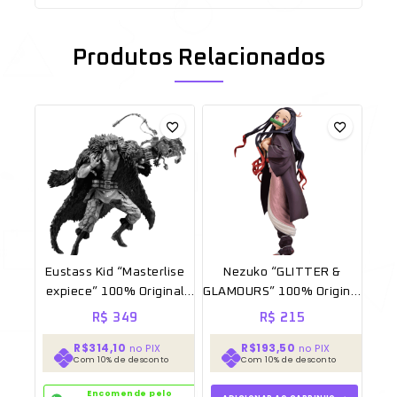
Produtos Relacionados
Eustass Kid “Masterlise
Nezuko “GLITTER &
expiece” 100% Original
GLAMOURS” 100% Original
Sem caixa
Sem caixa [BANPRESTO]
R$
349
R$
215
R$314,10
R$193,50
no PIX
no PIX
Com 10% de desconto
Com 10% de desconto
Encomende pelo