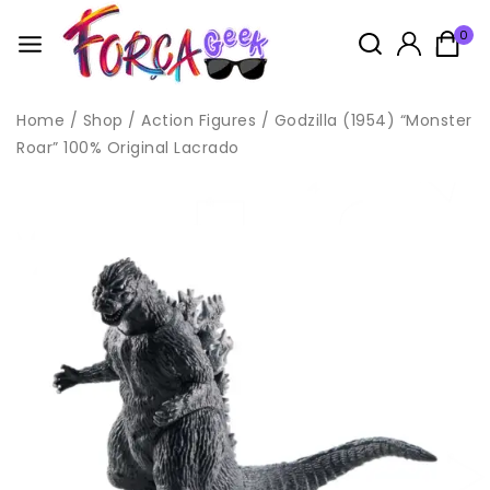
0
Home
/
Shop
/
Action Figures
/
Godzilla (1954) “Monster
Roar” 100% Original Lacrado
Idade: 14+
Este produto não é considerado um brinquedo, pois é um
boneco de coleção cujo modelo
é em escala reduzida e não tem primordialmente valor de
brinquedo,
conforme Norma NM 300-01/2002 – Portaria INMETRO Nº 108 de
13 de Junho de 2005, anexo II, item 2.
Todas as compras na loja acompanham brindes, enviados
aleatóriamente, sendo possivel escolher no carrinho.