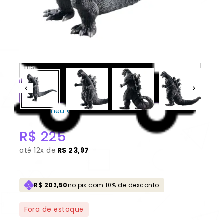
Godzilla (1954) “Monster Roar”
100% Original Lacrado
CONSULTAR
Não sei meu CEP
R$
225
até
12x de
R$ 23,97
R$ 202,50
no pix com 10% de desconto
Fora de estoque