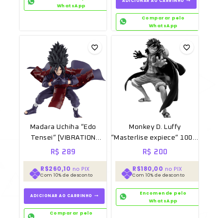
ADICIONAR AO CARRINHO
WhatsApp
Comparar pelo
WhatsApp
Madara Uchiha “Edo
Monkey D. Luffy
Tensei” [VIBRATION
“Masterlise expiece” 100%
STARS] 100% Original
Original Sem caixa
R$
289
R$
200
Banpresto
R$260,10
R$180,00
no PIX
no PIX
Com 10% de desconto
Com 10% de desconto
Encomende pelo
ADICIONAR AO CARRINHO
WhatsApp
Comparar pelo