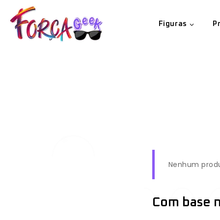
Figuras
P
Nenhum produt
Com base n