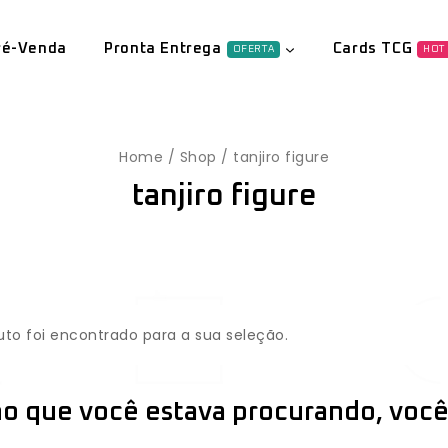
ré-Venda
Pronta Entrega
Cards TCG
OFERTA
HOT
Home
/
Shop
/
tanjiro figure
tanjiro figure
o foi encontrado para a sua seleção.
o que você estava procurando, você