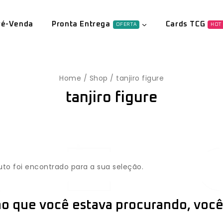
ré-Venda
Pronta Entrega
Cards TCG
OFERTA
HOT
Home
/
Shop
/
tanjiro figure
tanjiro figure
o foi encontrado para a sua seleção.
o que você estava procurando, você