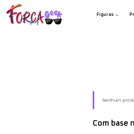
Figuras
P
Nenhum produt
Com base n