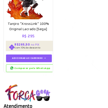
Tanjiro “XrossLink” 100%
Original Lacrado [Sega]
R$
295
R$265,50
no PIX
Com 10% de desconto
ADICIONAR AO CARRINHO
Comparar pelo WhatsApp
Atendimento