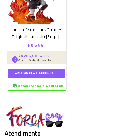
Tanjiro “XrossLink” 100%
Original Lacrado [Sega]
R$
295
R$265,50
no PIX
Com 10% de desconto
ADICIONAR AO CARRINHO
Comparar pelo WhatsApp
Atendimento